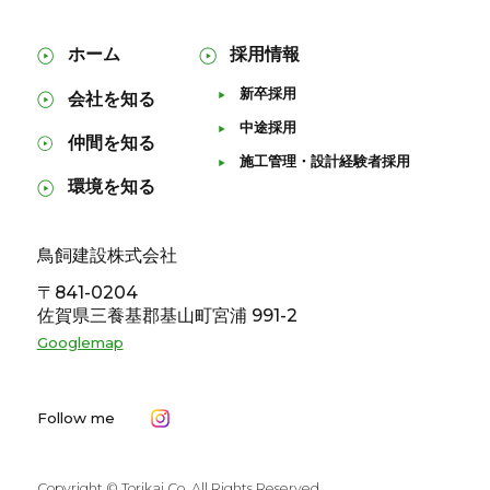
ホーム
採用情報
新卒採用
会社を知る
中途採用
仲間を知る
施工管理・設計経験者採用
環境を知る
鳥飼建設株式会社
〒841-0204
佐賀県三養基郡基山町宮浦 991-2
採用情報
Googlemap
新卒採用
中途採用
施工管理・設計経験者採用
Copyright © Torikai Co. All Rights Reserved